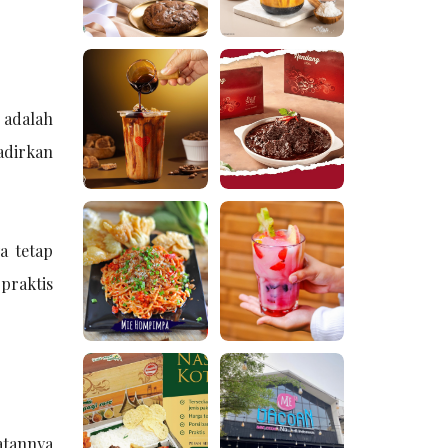
 adalah
adirkan
a tetap
praktis
atannya