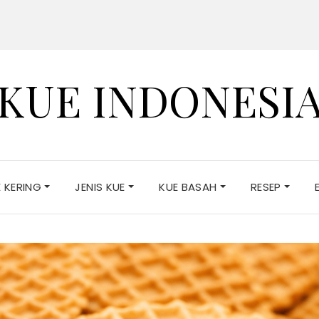
KUE INDONESI
E KERING
JENIS KUE
KUE BASAH
RESEP