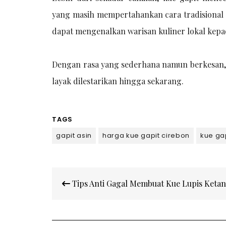
yang masih mempertahankan cara tradisional me
dapat mengenalkan warisan kuliner lokal kepa
Dengan rasa yang sederhana namun berkesan, k
layak dilestarikan hingga sekarang.
TAGS
gapit asin
harga kue gapit cirebon
kue ga
Post
Tips Anti Gagal Membuat Kue Lupis Ketan
navigation