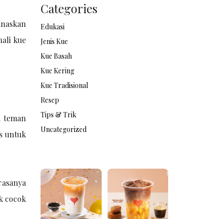
Categories
anaskan
Edukasi
ali kue
Jenis Kue
Kue Basah
Kue Kering
Kue Tradisional
Resep
Tips & Trik
i teman
Uncategorized
s untuk
rasanya
ak cocok