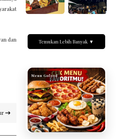
yarakat
van dan
Temukan Lebih Banyak ▼
Menu Gofood
cur