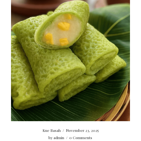
Kue Basah
/
November 23, 2025
by
admin
/
0 Comments