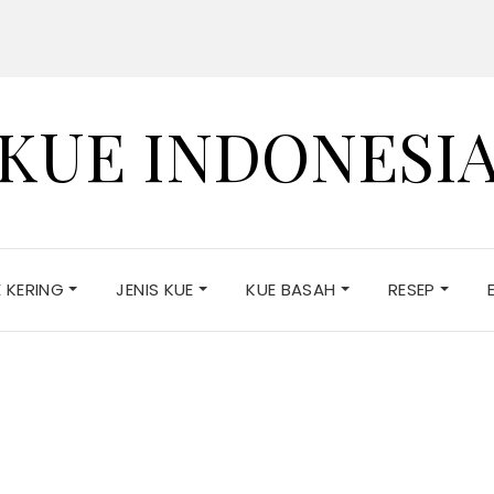
KUE INDONESI
E KERING
JENIS KUE
KUE BASAH
RESEP