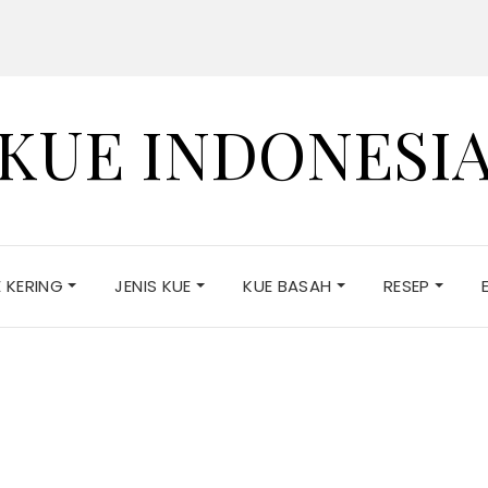
KUE INDONESI
E KERING
JENIS KUE
KUE BASAH
RESEP