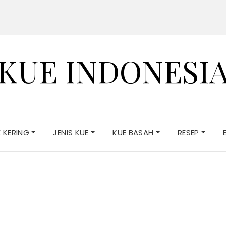
KUE INDONESI
E KERING
JENIS KUE
KUE BASAH
RESEP