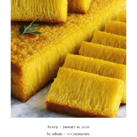
Resep
/
January 16, 2026
by
admin
/
0 Comments