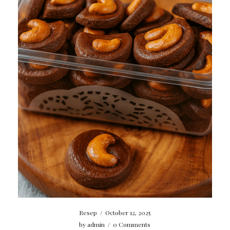
Resep
/
October 12, 2025
by
admin
/
0 Comments