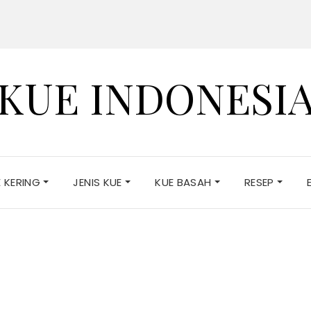
KUE INDONESI
E KERING
JENIS KUE
KUE BASAH
RESEP