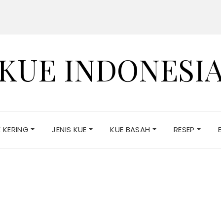
KUE INDONESI
E KERING
JENIS KUE
KUE BASAH
RESEP