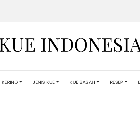
KUE INDONESI
E KERING
JENIS KUE
KUE BASAH
RESEP