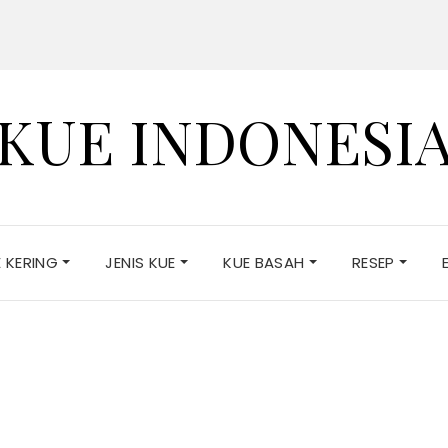
KUE INDONESI
E KERING
JENIS KUE
KUE BASAH
RESEP