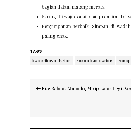
bagian dalam matang merata.
Saring itu wajib kalau mau premium. Ini ya
Penyimpanan terbaik. Simpan di wadah 
paling enak.
TAGS
kue srikayo durian
resep kue durian
resep
Post
Kue Balapis Manado, Mirip Lapis Legit Ver
navigation