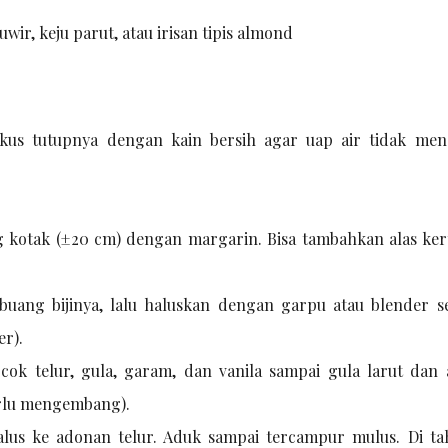
wir, keju parut, atau irisan tipis almond
us tutupnya dengan kain bersih agar uap air tidak men
g kotak (±20 cm) dengan margarin. Bisa tambahkan alas kert
buang bijinya, lalu haluskan dengan garpu atau blender s
er).
cok telur, gula, garam, dan vanila sampai gula larut dan
erlu mengembang).
us ke adonan telur. Aduk sampai tercampur mulus. Di tah