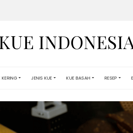
KUE INDONESI
E KERING
JENIS KUE
KUE BASAH
RESEP