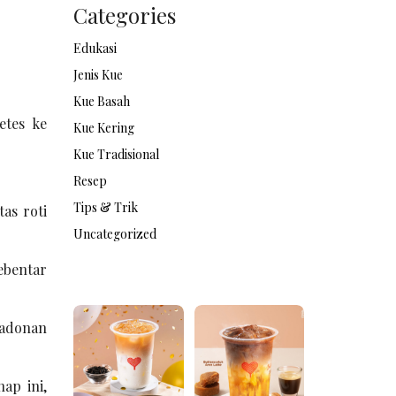
Categories
Edukasi
Jenis Kue
Kue Basah
etes ke
Kue Kering
Kue Tradisional
Resep
Tips & Trik
as roti
Uncategorized
ebentar
 adonan
ap ini,