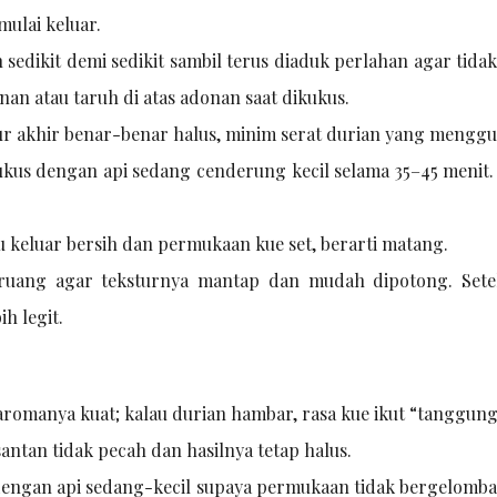
mulai keluar.
edikit demi sedikit sambil terus diaduk perlahan agar tidak
an atau taruh di atas adonan saat dikukus.
stur akhir benar-benar halus, minim serat durian yang mengg
ukus dengan api sedang cenderung kecil selama 35–45 menit.
 keluar bersih dan permukaan kue set, berarti matang.
ruang agar teksturnya mantap dan mudah dipotong. Setel
ih legit.
aromanya kuat; kalau durian hambar, rasa kue ikut “tanggung
antan tidak pecah dan hasilnya tetap halus.
s dengan api sedang-kecil supaya permukaan tidak bergelomb