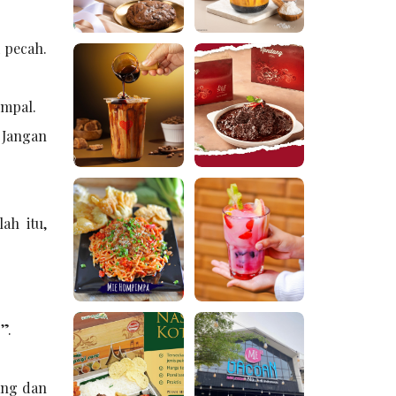
 pecah.
umpal.
 Jangan
ah itu,
”.
ang dan