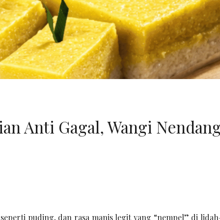
ian Anti Gagal, Wangi Nendang
seperti puding, dan rasa manis legit yang “nempel” di lidah