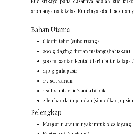
Kue srikayo pada dasarnya adalah kue kukus
aromanya naik kelas. Kuncinya ada di adonan y
Bahan Utama
6 butir telur (suhu ruang)
200 g daging durian matang (haluskan)
500 ml santan kental (dari 1 butir kelapa
140 g gula pasir
1/2 sdt garam
1 sdt vanila cair/vanila bubuk
2 lembar daun pandan (simpulkan, opsion
Pelengkap
Margarin atau minyak untuk oles loyang
Kertas roti (opsional)