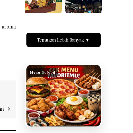
n aroma
Temukan Lebih Banyak ▼
Menu Gofood
ran